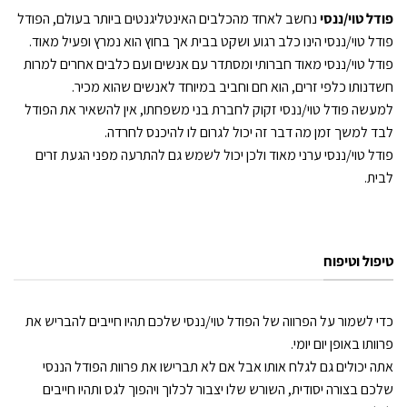
פודל טוי/ננסי
נחשב לאחד מהכלבים האינטליגנטים ביותר בעולם, הפודל
פודל טוי/ננסי הינו כלב רגוע ושקט בבית אך בחוץ הוא נמרץ ופעיל מאוד.
פודל טוי/ננסי מאוד חברותי ומסתדר עם אנשים ועם כלבים אחרים למרות
חשדנותו כלפי זרים, הוא חם וחביב במיוחד לאנשים שהוא מכיר.
למעשה פודל טוי/ננסי זקוק לחברת בני משפחתו, אין להשאיר את הפודל
לבד למשך זמן מה דבר זה יכול לגרום לו להיכנס לחרדה.
פודל טוי/ננסי ערני מאוד ולכן יכול לשמש גם להתרעה מפני הגעת זרים
לבית.
טיפול וטיפוח
כדי לשמור על הפרווה של הפודל טוי/ננסי שלכם תהיו חייבים להבריש את
פרוותו באופן יום יומי.
אתה יכולים גם לגלח אותו אבל אם לא תברישו את פרוות הפודל הננסי
שלכם בצורה יסודית, השורש שלו יצבור לכלוך ויהפוך לגס ותהיו חייבים