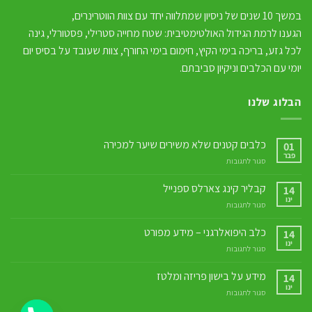
במשך 10 שנים של ניסיון שמתלווה יחד עם צוות הווטרינרים,
הגענו לרמת הגידול האולטימטיבית: שטח מחייה סטרילי, פסטורלי, גינה
לכל גזע, בריכה בימי הקיץ, חימום בימי החורף, צוות שעובד על בסיס יום
יומי עם הכלבים וניקיון סביבתם.
הבלוג שלנו
כלבים קטנים שלא משירים שיער למכירה
01
פבר
על
סגור לתגובות
כלבים
קטנים
קבליר קינג צארלס ספנייל
14
שלא
ינו
על
סגור לתגובות
משירים
קבליר
שיער
קינג
כלב היפואלרגני – מידע מפורט
למכירה
14
צארלס
ינו
על
סגור לתגובות
ספנייל
כלב
היפואלרגני
מידע על בישון פריזה ומלטז
14
–
ינו
על
סגור לתגובות
מידע
מידע
מפורט